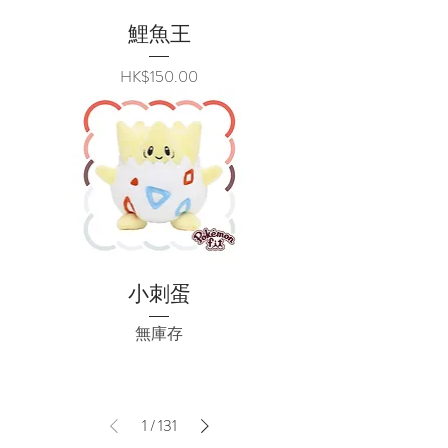
鯉魚王
價格
HK$150.00
小刺蛋
無庫存
1
/
131