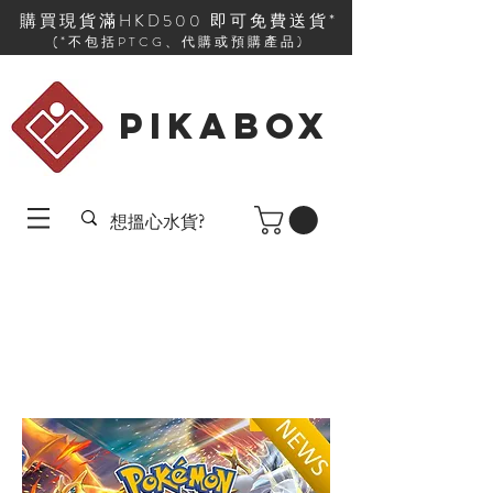
購買現貨滿HKD500 即可免費送貨*
(*不包括PTCG、代購或預購產品)
PIKABOX