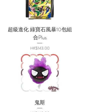
超級進化 綠寶石風暴10包組
合Plus
價格
HK$143.00
鬼斯