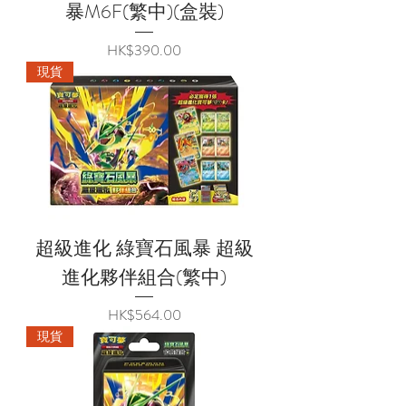
暴M6F(繁中)(盒裝)
價格
HK$390.00
現貨
超級進化 綠寶石風暴 超級
進化夥伴組合(繁中)
價格
HK$564.00
現貨