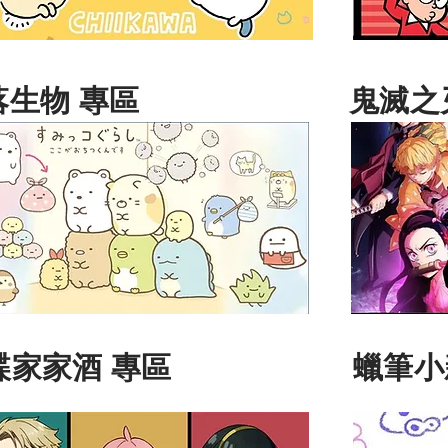
落生物 專區
鬼滅之
諜家家酒 專區
蠟筆小