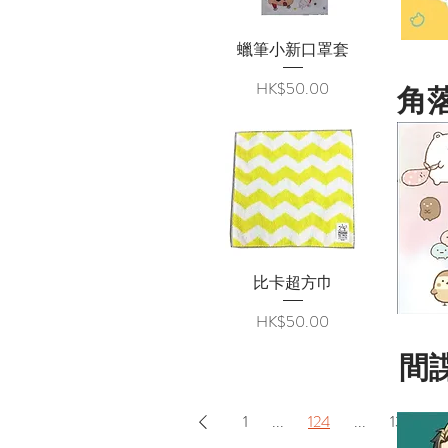
蠟筆小新口罩套
快速瀏覽
價格
HK$50.00
角
比卡超方巾
快速瀏覽
價格
HK$50.00
間
1
...
124
...
131