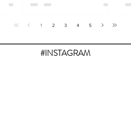
1
2
3
4
5
#INSTAGRAM