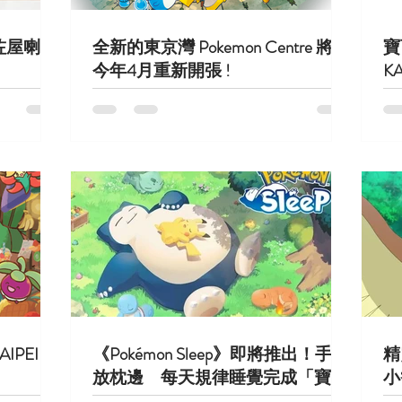
搬咗屋喇！
全新的東京灣 Pokemon Centre 將於
寶
！
今年4月重新開張 !
K
AIPEI 盛
《Pokémon Sleep》即將推出！手機
精
放枕邊 每天規律睡覺完成「寶可
小
夢睡姿圖鑑」