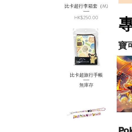
比卡超行李箱套（M)
快速瀏覽
價格
HK$250.00
​
比卡超旅行手帳
快速瀏覽
無庫存
Po