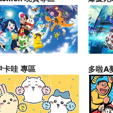
伊卡哇 專區
多啦A