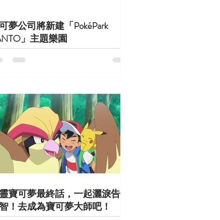
可夢公司將新建「PokéPark
ANTO」主題樂園
靈寶可夢最終話，一起灑淚告別
智！去成為寶可夢大師吧！