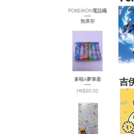
POKEMON電話繩
快速瀏覽
無庫存
多啦A夢筆蓋
快速瀏覽
吉
價格
HK$30.00