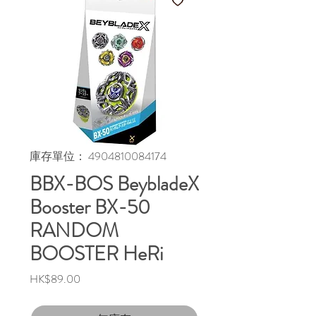
庫存單位： 4904810084174
BBX-BOS BeybladeX
Booster BX-50
RANDOM
BOOSTER HeRi
價
HK$89.00
格