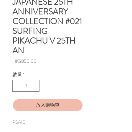
JAPANESE 25TH
ANNIVERSARY
COLLECTION #021
SURFING
PIKACHU V 25TH
AN
價
HK$850.00
格
數量
*
放入購物車
PSA10