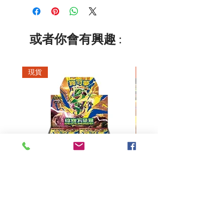
或者你會有興趣 :
現貨
現貨
超級進化 擴充包 綠寶石風暴
超級進化 綠寶石風暴 超
M6F(繁中)(盒裝)