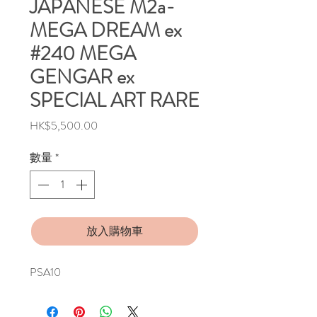
JAPANESE M2a-
MEGA DREAM ex
#240 MEGA
GENGAR ex
SPECIAL ART RARE
價
HK$5,500.00
格
數量
*
放入購物車
PSA10