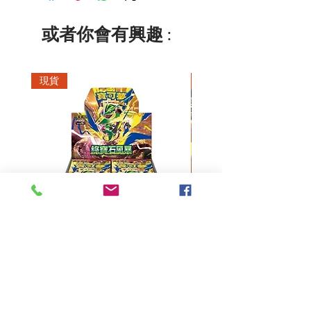
或者你會有興趣 :
現貨
現貨
超級進化 擴充包 綠寶石風暴
超級進化 綠寶石風暴 超
M6F(繁中)(盒裝)
價格
HK$390.00