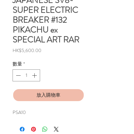
JAPANESE SV8-
SUPER ELECTRIC
BREAKER #132
PIKACHU ex
SPECIAL ART RAR
價
HK$5,600.00
格
數量
*
放入購物車
PSA10