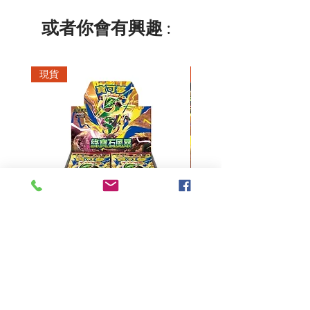
或者你會有興趣 :
現貨
現貨
超級進化 擴充包 綠寶石風暴
超級進化 綠寶石風暴 超
M6F(繁中)(盒裝)
價格
HK$390.00