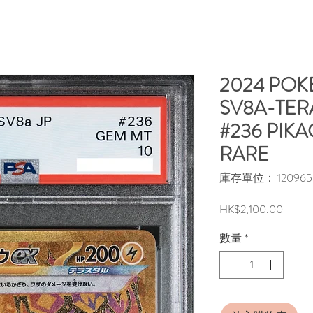
2024 PO
SV8A-TERA
#236 PIK
RARE
庫存單位： 120965
價
HK$2,100.00
格
數量
*