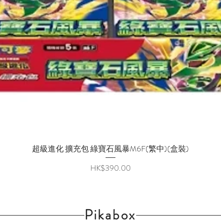
超級進化 擴充包 綠寶石風暴M6F(繁中)(盒裝)
快速瀏覽
價格
HK$390.00
Pikabox