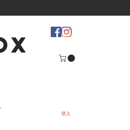
OX
登入