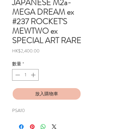
JAPANESE M2a-
MEGA DREAM ex
#237 ROCKET'S
MEWTWO ex
SPECIAL ART RARE
價
HK$2,400.00
格
數量
*
放入購物車
PSA10