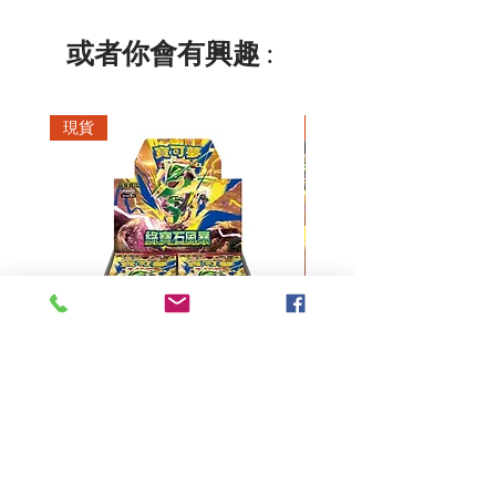
或者你會有興趣 :
現貨
現貨
超級進化 擴充包 綠寶石風暴
超級進化 綠寶石風暴 超
M6F(繁中)(盒裝)
價格
HK$390.00